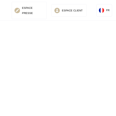
ESPACE
FR
ESPACE
CLIENT
PRESSE
ales
iable