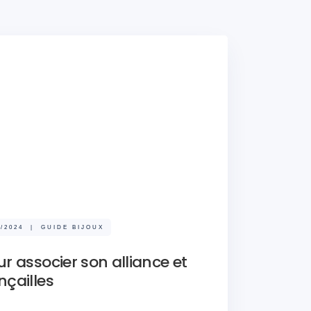
5/2024
|
GUIDE BIJOUX
r associer son alliance et
nçailles