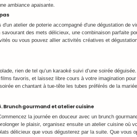
une ambiance apaisante.
apas
s d'un atelier de poterie accompagné d'une dégustation de v
 en savourant des mets délicieux, une combinaison parfaite po
ités ou vous pouvez allier activités créatives et dégustation
igolade, rien de tel qu’un karaoké suivi d’une soirée dégui
films favoris, et laissez libre cours à votre imagination p
soirée en chantant à tue-tête les tubes préférés de la mariée
6. Brunch gourmand et atelier cuisine
Commencez la journée en douceur avec un brunch gourmand 
prolonger le plaisir, organisez ensuite un atelier cuisine où
plats délicieux que vous dégusterez par la suite. Que vous o