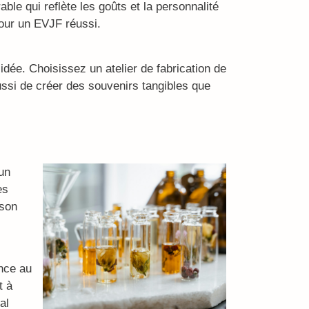
e qui reflète les goûts et la personnalité
pour un EVJF réussi.
 idée. Choisissez un atelier de fabrication de
ssi de créer des souvenirs tangibles que
un
es
 son
ance au
t à
al