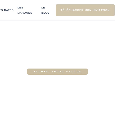
LES
LE
ES DATES
TÉLÉCHARGER MON INVITATION
MARQUES
BLOG
ACCUEIL
»
BLOG
»
ACTUS
activités origin
 un EVJF inoubl